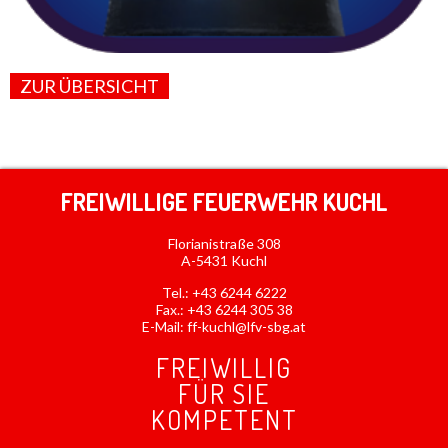
ZUR ÜBERSICHT
FREIWILLIGE FEUERWEHR KUCHL
Florianistraße 308
A-5431 Kuchl
Tel.:
+43 6244 6222
Fax.: +43 6244 305 38
E-Mail:
ff-kuchl@lfv-sbg.at
FREIWILLIG
FÜR SIE
KOMPETENT