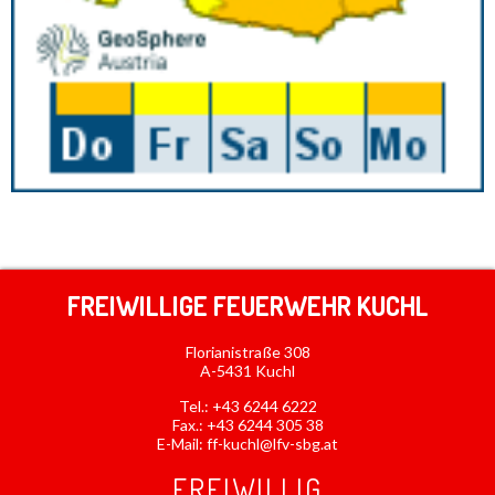
FREIWILLIGE FEUERWEHR KUCHL
Florianistraße 308
A-5431 Kuchl
Tel.:
+43 6244 6222
Fax.: +43 6244 305 38
E-Mail:
ff-kuchl@lfv-sbg.at
FREIWILLIG