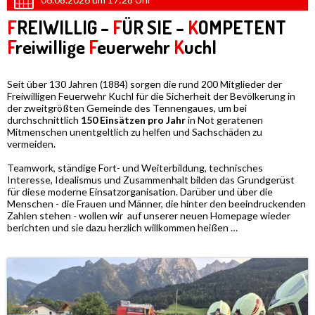
F
REIWILLIG –
F
ÜR SIE –
K
OMPETENT
F
reiwillige
F
euerwehr
K
uchl
Seit über 130 Jahren (1884) sorgen die rund 200 Mitglieder der
Freiwilligen Feuerwehr Kuchl für die Sicherheit der Bevölkerung in
der zweitgrößten Gemeinde des Tennengaues, um bei
durchschnittlich
150 Einsätzen pro Jahr
in Not geratenen
Mitmenschen unentgeltlich zu helfen und Sachschäden zu
vermeiden.
Teamwork, ständige Fort- und Weiterbildung, technisches
Interesse, Idealismus und Zusammenhalt bilden das Grundgerüst
für diese moderne Einsatzorganisation. Darüber und über die
Menschen - die Frauen und Männer, die hinter den beeindruckenden
Zahlen stehen - wollen wir auf unserer neuen Homepage wieder
berichten und sie dazu herzlich willkommen heißen …