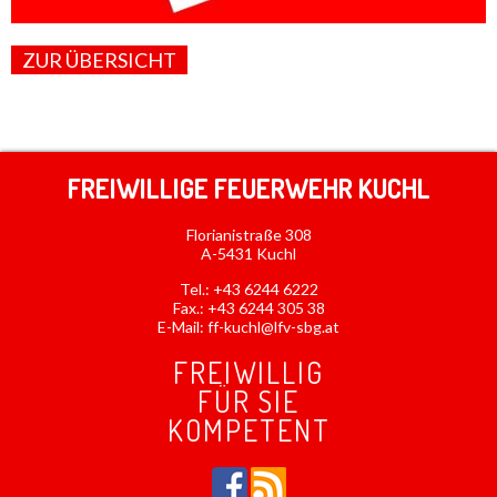
ZUR ÜBERSICHT
FREIWILLIGE FEUERWEHR KUCHL
Florianistraße 308
A-5431 Kuchl
Tel.:
+43 6244 6222
Fax.: +43 6244 305 38
E-Mail:
ff-kuchl@lfv-sbg.at
FREIWILLIG
FÜR SIE
KOMPETENT