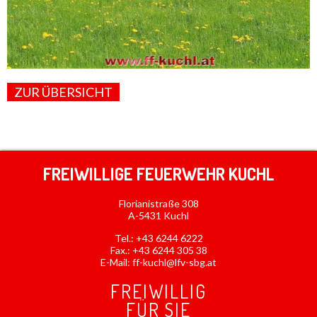
ZUR ÜBERSICHT
FREIWILLIGE FEUERWEHR KUCHL
Florianistraße 308
A-5431 Kuchl
Tel.:
+43 6244 6222
Fax.: +43 6244 305 38
E-Mail:
ff-kuchl@lfv-sbg.at
FREIWILLIG
FÜR SIE