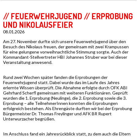
// FEUERWEHRJUGEND // ERPROBUNG
UND NIKOLAUSFEIER
08.01.2026
Am 27. November durfte sich unsere Feuerwehrjugend über den
Besuch des Nikolaus freuen, der gemeinsam mit zwei Krampussen
für eine gelungene vorweihnachtliche Stimmung sorgte. Auch der
Kommandant-Stellvertreter HBI Johannes Struber war bei dieser
Veranstaltung anwesend.
Rund zwei Wochen später fanden die Erprobungen der
Feuerwehrjugend statt. Dabei wurde das im Laufe des Jahres
erlernte Wissen überprüft. Die Abnahme erfolgte durch OFK ABI
Gehrhard Scherfl gemeinsam mit weiteren Funktionären. Geprüft
wurden die 1. Erprobung (Neulinge), die 2. Erprobung sowie die 3.
Erprobung – alle TeilnehmerInnen konnten die Erprobungen
erfolgreich bestehen. Als Ehrengäste durften wir bei der Erprobung
Bürgermeister Dr. Thomas Freylinger und AFK BR Rupert
Unterwurzacher begrüßen.
Im Anschluss fand ein Jahresrückblick statt, zu dem auch die Eltern