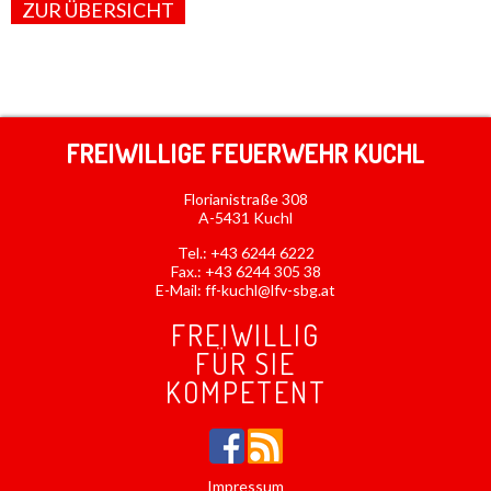
ZUR ÜBERSICHT
FREIWILLIGE FEUERWEHR KUCHL
Florianistraße 308
A-5431 Kuchl
Tel.:
+43 6244 6222
Fax.: +43 6244 305 38
E-Mail:
ff-kuchl@lfv-sbg.at
FREIWILLIG
FÜR SIE
KOMPETENT
Impressum